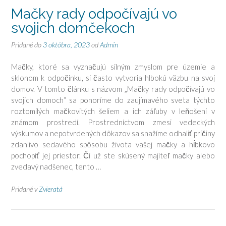
Mačky rady odpočívajú vo
svojich domčekoch
Pridané do
3 októbra, 2023
od
Admin
Mačky, ktoré sa vyznačujú silným zmyslom pre územie a
sklonom k odpočinku, si často vytvoria hlbokú väzbu na svoj
domov. V tomto článku s názvom „Mačky rady odpočívajú vo
svojich domoch“ sa ponoríme do zaujímavého sveta týchto
roztomilých mačkovitých šeliem a ich záľuby v leňošení v
známom prostredí. Prostredníctvom zmesi vedeckých
výskumov a nepotvrdených dôkazov sa snažíme odhaliť príčiny
zdanlivo sedavého spôsobu života vašej mačky a hĺbkovo
pochopiť jej priestor. Či už ste skúsený majiteľ mačky alebo
zvedavý nadšenec, tento …
Pridané v
Zvieratá