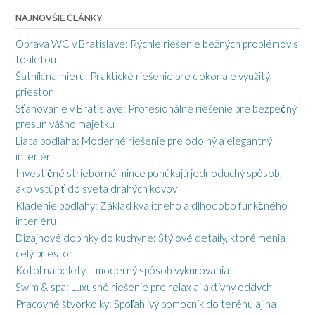
NAJNOVŠIE ČLÁNKY
Oprava WC v Bratislave: Rýchle riešenie bežných problémov s
toaletou
Šatník na mieru: Praktické riešenie pre dokonale využitý
priestor
Sťahovanie v Bratislave: Profesionálne riešenie pre bezpečný
presun vášho majetku
Liata podlaha: Moderné riešenie pre odolný a elegantný
interiér
Investičné strieborné mince ponúkajú jednoduchý spôsob,
ako vstúpiť do sveta drahých kovov
Kladenie podlahy: Základ kvalitného a dlhodobo funkčného
interiéru
Dizajnové doplnky do kuchyne: Štýlové detaily, ktoré menia
celý priestor
Kotol na pelety – moderný spôsob vykurovania
Swim & spa: Luxusné riešenie pre relax aj aktívny oddych
Pracovné štvorkolky: Spoľahlivý pomocník do terénu aj na